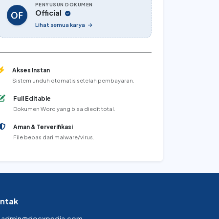
PENYUSUN DOKUMEN
Official
Lihat semua karya
Akses Instan
Sistem unduh otomatis setelah pembayaran.
Full Editable
Dokumen Word yang bisa diedit total.
Aman & Terverifikasi
File bebas dari malware/virus.
ntak
admin@docxpedia.com