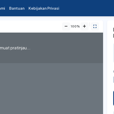
ami
Bantuan
Kebijakan Privasi
100%
uat pratinjau...